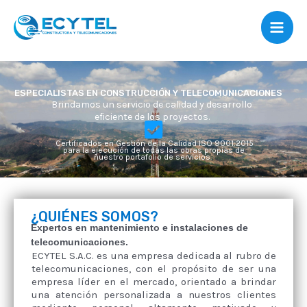
Skip
Mai
to
Men
content
ESPECIALISTAS EN CONSTRUCCIÓN Y TELECOMUNICACIONES
Brindamos un servicio de calidad y desarrollo
eficiente de los proyectos.
Certificados en Gestión de la Calidad ISO 9001:2015
para la ejecución de todas las obras propias de
nuestro portafolio de servicios.
¿QUIÉNES SOMOS?​
Expertos en mantenimiento e instalaciones de
telecomunicaciones.
ECYTEL S.A.C. es una empresa dedicada al rubro de
telecomunicaciones,
con el propósito de ser una
empresa líder en el mercado, orientado a brindar
una atención personalizada a nuestros clientes